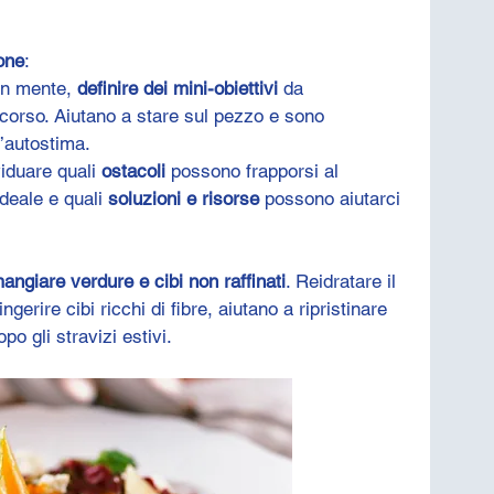
ione
:
in mente, 
definire dei mini-obiettivi
 da 
rcorso. Aiutano a stare sul pezzo e sono 
l’autostima.
iduare quali 
ostacoli
 possono frapporsi al 
deale e quali 
soluzioni e risorse
 possono aiutarci 
mangiare verdure e cibi non raffinati
. Reidratare il 
gerire cibi ricchi di fibre, aiutano a ripristinare 
po gli stravizi estivi. 